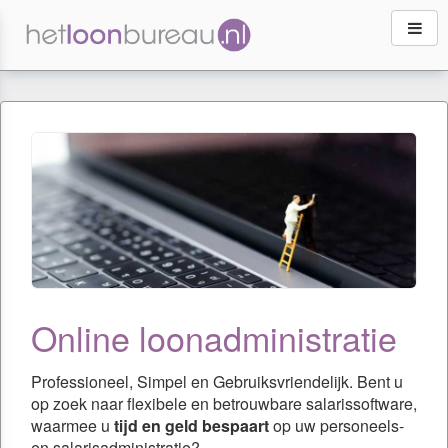
Naar
inhoud
Online loonadministratie
Professioneel, Simpel en Gebruiksvriendelijk. Bent u
op zoek naar flexibele en betrouwbare salarissoftware,
waarmee u
tijd en geld bespaart
op uw personeels-
en salarisadministratie?